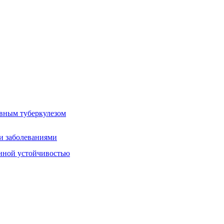
авным туберкулезом
ми заболеваниями
енной устойчивостью