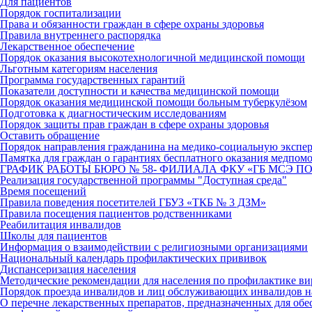
Для пациентов
Порядок госпитализации
Права и обязанности граждан в сфере охраны здоровья
Правила внутреннего распорядка
Лекарственное обеспечение
Порядок оказания высокотехнологичной медицинской помощи
Льготным категориям населения
Программа государственных гарантий
Показатели доступности и качества медицинской помощи
Порядок оказания медицинской помощи больным туберкулёзом
Подготовка к диагностическим исследованиям
Порядок защиты прав граждан в сфере охраны здоровья
Оставить обращение
Порядок направления гражданина на медико-социальную экспе
Памятка для граждан о гарантиях бесплатного оказания медпом
ГРАФИК РАБОТЫ БЮРО № 58- ФИЛИАЛА ФКУ «ГБ МСЭ ПО
Реализация государственной программы "Доступная среда"
Время посещений
Правила поведения посетителей ГБУЗ «ТКБ № 3 ДЗМ»
Правила посещения пациентов родственниками
Реабилитация инвалидов
Школы для пациентов
Информация о взаимодействии с религиозными организациями
Национальный календарь профилактических прививок
Диспансеризация населения
Методические рекомендации для населения по профилактике ви
Порядок проезда инвалидов и лиц обслуживающих инвалидов 
О перечне лекарственных препаратов, предназначенных для об