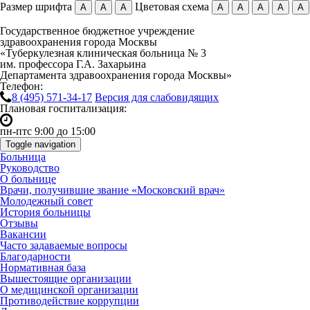
Размер шрифта
Цветовая схема
А
А
А
А
А
А
А
А
Государственное бюджетное учреждение
здравоохранения города Москвы
«Туберкулезная клиническая больница № 3
им. профессора Г.А. Захарьина
Департамента здравоохранения города Москвы»
Телефон:
8 (495)
571-34-17
Версия для слабовидящих
Плановая госпитализация:
пн-пт
с 9:00 до 15:00
Toggle navigation
Больница
Руководство
О больнице
Врачи, получившие звание «Московский врач»
Молодежный совет
История больницы
Отзывы
Вакансии
Часто задаваемые вопросы
Благодарности
Нормативная база
Вышестоящие организации
О медицинской организации
Противодействие коррупции