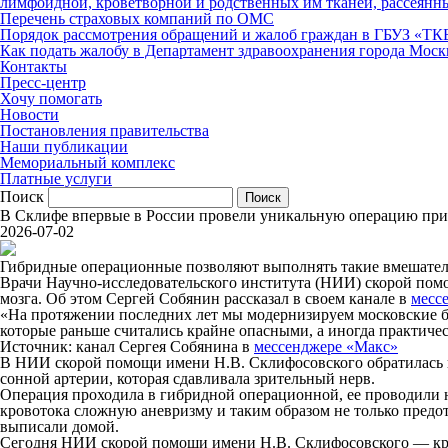
лимфоидной, кроветворной и родственных им тканей, рассеянн
Перечень страховых компаний по ОМС
Порядок рассмотрения обращений и жалоб граждан в ГБУЗ «Т
Как подать жалобу в Департамент здравоохранения города Моск
Контакты
Пресс-центр
Хочу помогать
Новости
Постановления правительства
Наши публикации
Мемориальный комплекс
Платные услуги
Поиск
В Склифе впервые в России провели уникальную операцию пр
2026-07-02
Гибридные операционные позволяют выполнять такие вмешатель
Врачи Научно-исследовательского института (НИИ) скорой пом
мозга. Об этом Сергей Собянин рассказал в своем канале в
месс
«На протяжении последних лет мы модернизируем московские б
которые раньше считались крайне опасными, а иногда практи
Источник: канал Сергея Собянина в
мессенджере «Макс»
В НИИ скорой помощи имени Н.В. Склифосовского обратилась па
сонной артерии, которая сдавливала зрительный нерв.
Операция проходила в гибридной операционной, ее проводили н
кровотока сложную аневризму и таким образом не только предот
выписали домой.
Сегодня НИИ скорой помощи имени Н.В. Склифосовского — кр