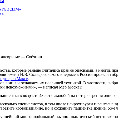
ым
КБ № 3 ДЗМ»
вы.
и аневризме — Собянин
ства, которые раньше считались крайне опасными, а иногда п
ощи имени Н.В. Склифосовского впервые в России провели гиб
енджере «Макс»
.
ольницы и оснащаем их новейшей техникой. В частности, гибр
чески невозможными», — написал Мэр Москвы.
циентка в возрасте 43 лет с жалобой на потерю зрения одного
есколько специалистов, в том числе нейрохирурги и рентгенэн
вратить кровоизлияние, но и сохранить пациентке зрение. Уже ч
упнейший многопрофильный научно-практический центр экстре