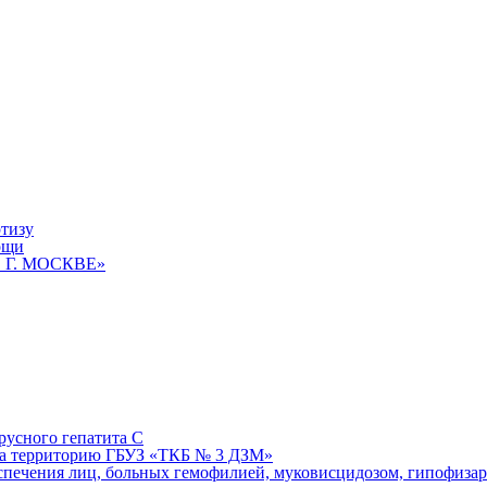
ртизу
ощи
 Г. МОСКВЕ»
русного гепатита С
на территорию ГБУЗ «ТКБ № 3 ДЗМ»
еспечения лиц, больных гемофилией, муковисцидозом, гипофиза