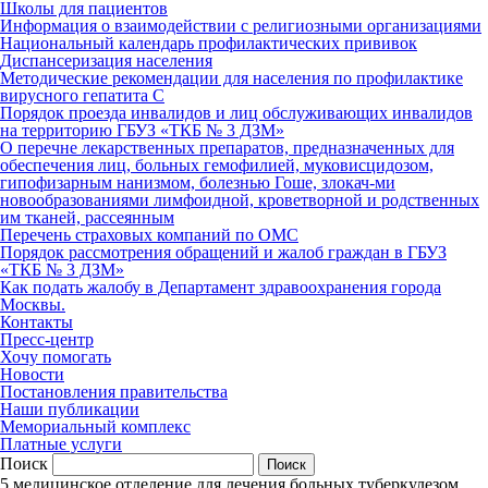
Школы для пациентов
Информация о взаимодействии с религиозными организациями
Национальный календарь профилактических прививок
Диспансеризация населения
Методические рекомендации для населения по профилактике
вирусного гепатита С
Порядок проезда инвалидов и лиц обслуживающих инвалидов
на территорию ГБУЗ «ТКБ № 3 ДЗМ»
О перечне лекарственных препаратов, предназначенных для
обеспечения лиц, больных гемофилией, муковисцидозом,
гипофизарным нанизмом, болезнью Гоше, злокач-ми
новообразованиями лимфоидной, кроветворной и родственных
им тканей, рассеянным
Перечень страховых компаний по ОМС
Порядок рассмотрения обращений и жалоб граждан в ГБУЗ
«ТКБ № 3 ДЗМ»
Как подать жалобу в Департамент здравоохранения города
Москвы.
Контакты
Пресс-центр
Хочу помогать
Новости
Постановления правительства
Наши публикации
Мемориальный комплекс
Платные услуги
Поиск
5 медицинское отделение для лечения больных туберкулезом