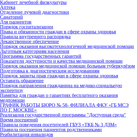
Кабинет лечебной физкультуры
Аптека
Отделение лучевой диагностики
Санаторий
Для пациентов
Порядок госпитализации
Права и обязанности граждан в сфере охраны здоровья
Правила внутреннего распорядка
Лекарственное обеспечение
Порядок оказания высокотехнологичной медицинской помощи
Льготным категориям населения
Программа государственных гарантий
Показатели доступности и качества медицинской помощи
Порядок оказания медицинской помощи больным туберкулёзом
Подготовка к диагностическим исследованиям
Порядок защиты прав граждан в сфере охраны здоровья
Оставить обращение
Порядок направления гражданина на медико-социальную
экспертизу
Памятка для граждан о гарантиях бесплатного оказания
медпомощи
ГРАФИК РАБОТЫ БЮРО № 58- ФИЛИАЛА ФКУ «ГБ МСЭ
ПО Г. МОСКВЕ»
Реализация государственной программы "Доступная среда"
Время посещений
Правила поведения посетителей ГБУЗ «ТКБ № 3 ДЗМ»
Правила посещения пациентов родственниками
Реабилитация инвалидов