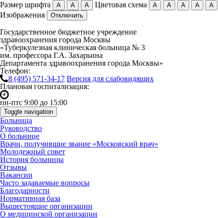
Размер шрифта
Цветовая схема
А
А
А
А
А
А
А
А
Изображения
Отключить
Государственное бюджетное учреждение
здравоохранения города Москвы
«Туберкулезная клиническая больница № 3
им. профессора Г.А. Захарьина
Департамента здравоохранения города Москвы»
Телефон:
8 (495)
571-34-17
Версия для слабовидящих
Плановая госпитализация:
пн-пт
с 9:00 до 15:00
Toggle navigation
Больница
Руководство
О больнице
Врачи, получившие звание «Московский врач»
Молодежный совет
История больницы
Отзывы
Вакансии
Часто задаваемые вопросы
Благодарности
Нормативная база
Вышестоящие организации
О медицинской организации