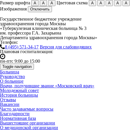
Размер шрифта
Цветовая схема
А
А
А
А
А
А
А
А
Изображения
Отключить
Государственное бюджетное учреждение
здравоохранения города Москвы
«Туберкулезная клиническая больница № 3
им. профессора Г.А. Захарьина
Департамента здравоохранения города Москвы»
Телефон:
8 (495)
571-34-17
Версия для слабовидящих
Плановая госпитализация:
пн-пт
с 9:00 до 15:00
Toggle navigation
Больница
Руководство
О больнице
Врачи, получившие звание «Московский врач»
Молодежный совет
История больницы
Отзывы
Вакансии
Часто задаваемые вопросы
Благодарности
Нормативная база
Вышестоящие организации
О медицинской организации