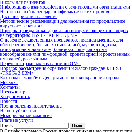
Школы для пациентов
Информация о взаимодействии с религиозными организациями
Национальный календарь профилактических прививок
Диспансеризация населения
Методические рекомендации для населения по профилактике
вирусного гепатита С
Порядок проезда инвалидов и лиц обслуживающих инвалидов
на территорию ГБУЗ «ТКБ № 3 ДЗМ»
О перечне лекарственных препаратов, предназначенных для
обеспечения лиц, больных гемофилией, муковисцидозом,
гипофизарным нанизмом, болезнью Гоше, злокач-ми
новообразованиями лимфоидной, кроветворной и родственных
им тканей, рассеянным
Перечень страховых компаний по ОМС
Порядок рассмотрения обращений и жалоб граждан в ГБУЗ
«ТКБ № 3 ДЗМ»
Как подать жалобу в Департамент здравоохранения города
Москвы.
Контакты
Пресс-центр
Хочу помогать
Новости
Постановления правительства
Наши публикации
Мемориальный комплекс
Платные услуги
Поиск
В Склифе впервые в России провели уникальную операцию при