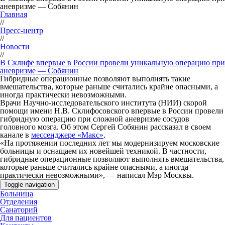
аневризме — Собянин
Главная
//
Пресс-центр
//
Новости
//
В Склифе впервые в России провели уникальную операцию при
аневризме — Собянин
Гибридные операционные позволяют выполнять такие
вмешательства, которые раньше считались крайне опасными, а
иногда практически невозможными.
Врачи Научно-исследовательского института (НИИ) скорой
помощи имени Н.В. Склифосовского впервые в России провели
гибридную операцию при сложной аневризме сосудов
головного мозга. Об этом Сергей Собянин рассказал в своем
канале в
мессенджере «Макс»
.
«На протяжении последних лет мы модернизируем московские
больницы и оснащаем их новейшей техникой. В частности,
гибридные операционные позволяют выполнять вмешательства,
которые раньше считались крайне опасными, а иногда
практически невозможными», — написал Мэр Москвы.
Toggle navigation
Больница
Отделения
Санаторий
Для пациентов