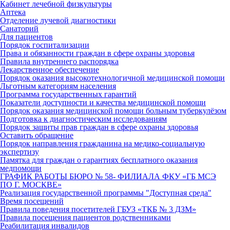
Кабинет лечебной физкультуры
Аптека
Отделение лучевой диагностики
Санаторий
Для пациентов
Порядок госпитализации
Права и обязанности граждан в сфере охраны здоровья
Правила внутреннего распорядка
Лекарственное обеспечение
Порядок оказания высокотехнологичной медицинской помощи
Льготным категориям населения
Программа государственных гарантий
Показатели доступности и качества медицинской помощи
Порядок оказания медицинской помощи больным туберкулёзом
Подготовка к диагностическим исследованиям
Порядок защиты прав граждан в сфере охраны здоровья
Оставить обращение
Порядок направления гражданина на медико-социальную
экспертизу
Памятка для граждан о гарантиях бесплатного оказания
медпомощи
ГРАФИК РАБОТЫ БЮРО № 58- ФИЛИАЛА ФКУ «ГБ МСЭ
ПО Г. МОСКВЕ»
Реализация государственной программы "Доступная среда"
Время посещений
Правила поведения посетителей ГБУЗ «ТКБ № 3 ДЗМ»
Правила посещения пациентов родственниками
Реабилитация инвалидов